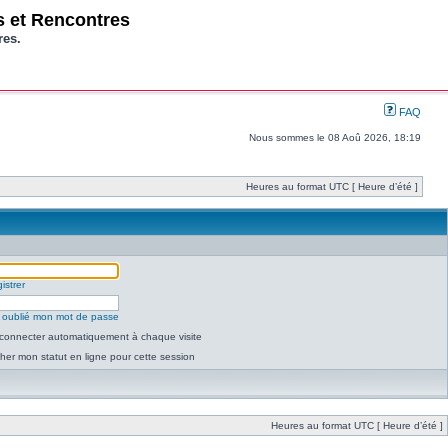
os et Rencontres
res.
FAQ
Nous sommes le 08 Aoû 2026, 18:19
Heures au format UTC [ Heure d’été ]
istrer
ai oublié mon mot de passe
connecter automatiquement à chaque visite
her mon statut en ligne pour cette session
Heures au format UTC [ Heure d’été ]