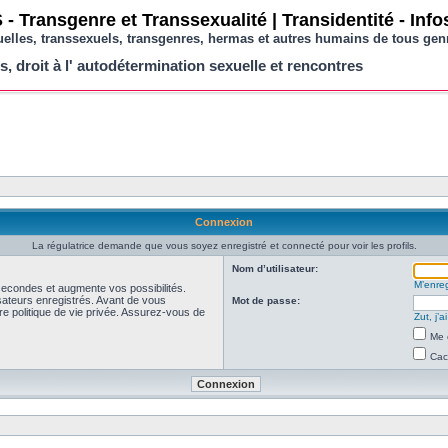
- Transgenre et Transsexualité | Transidentité - Inf
uelles, transsexuels, transgenres, hermas et autres humains de tous gen
s, droit à l' autodétermination sexuelle et rencontres
Connexion
La régulatrice demande que vous soyez enregistré et connecté pour voir les profils.
Nom d’utilisateur:
M’enreg
secondes et augmente vos possibilités.
isateurs enregistrés. Avant de vous
Mot de passe:
tre politique de vie privée. Assurez-vous de
Zut, j’
Me 
Cac