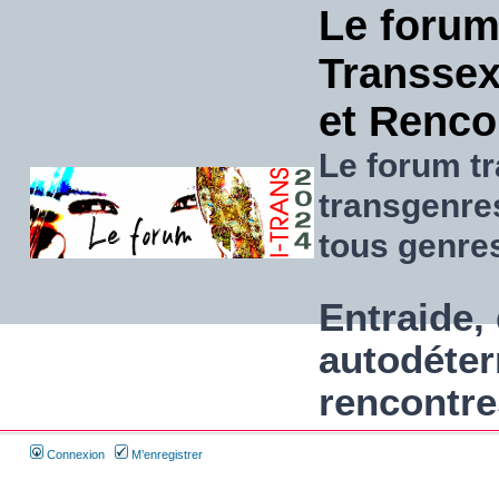
Le forum
Transsexu
et Renco
Le forum tr
transgenre
tous genre
Entraide, 
autodéter
rencontre
Connexion
M’enregistrer