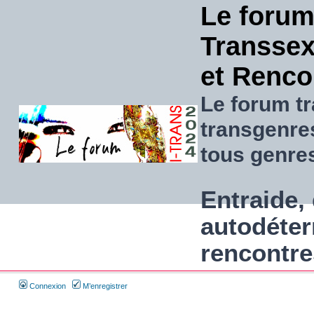
Le forum
Transsexu
et Renco
Le forum tr
transgenre
tous genre
Entraide, 
autodéter
rencontre
Connexion
M’enregistrer