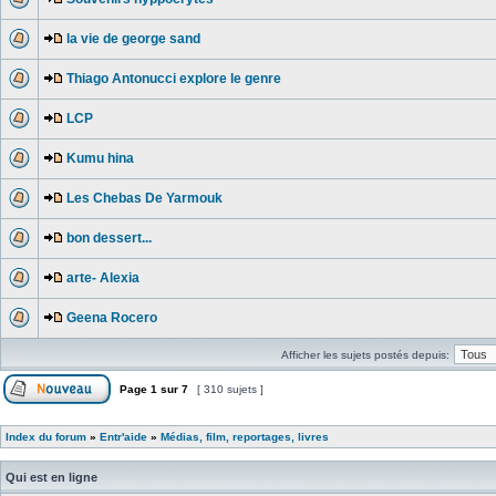
la vie de george sand
Thiago Antonucci explore le genre
LCP
Kumu hina
Les Chebas De Yarmouk
bon dessert...
arte- Alexia
Geena Rocero
Afficher les sujets postés depuis:
Page
1
sur
7
[ 310 sujets ]
Index du forum
»
Entr'aide
»
Médias, film, reportages, livres
Qui est en ligne