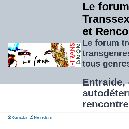
Le forum
Transsexu
et Renco
Le forum tr
transgenre
tous genre
Entraide, 
autodéter
rencontre
Connexion
M’enregistrer