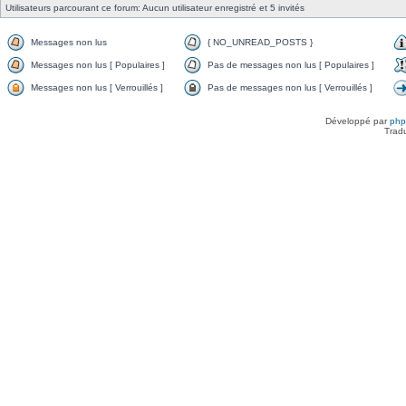
Utilisateurs parcourant ce forum: Aucun utilisateur enregistré et 5 invités
Messages non lus
{ NO_UNREAD_POSTS }
Messages non lus [ Populaires ]
Pas de messages non lus [ Populaires ]
Messages non lus [ Verrouillés ]
Pas de messages non lus [ Verrouillés ]
Développé par
ph
Trad