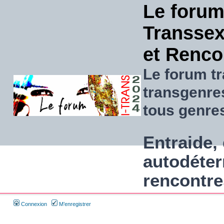
Le forum
Transsexu
et Renco
Le forum tr
transgenre
tous genre
Entraide, 
autodéter
rencontre
Connexion
M’enregistrer