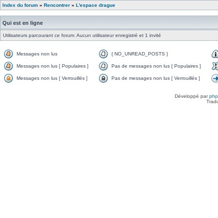
Index du forum
»
Rencontrer
»
L'espace drague
Qui est en ligne
Utilisateurs parcourant ce forum: Aucun utilisateur enregistré et 1 invité
Messages non lus
{ NO_UNREAD_POSTS }
Messages non lus [ Populaires ]
Pas de messages non lus [ Populaires ]
Messages non lus [ Verrouillés ]
Pas de messages non lus [ Verrouillés ]
Développé par
ph
Trad