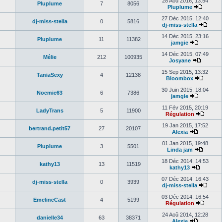
28 Aoû 2016, 13:54
Pluplume
7
8056
Pluplume
27 Déc 2015, 12:40
dj-miss-stella
0
5816
dj-miss-stella
14 Déc 2015, 23:16
Pluplume
11
11382
jamgie
14 Déc 2015, 07:49
Mélie
212
100935
Josyane
15 Sep 2015, 13:32
TaniaSexy
4
12138
Bloombox
30 Juin 2015, 18:04
Noemie63
6
7386
jamgie
11 Fév 2015, 20:19
LadyTrans
5
11900
Régulation
19 Jan 2015, 17:52
bertrand.petit57
27
20107
Alexia
01 Jan 2015, 19:48
Pluplume
3
5501
Linda jam
18 Déc 2014, 14:53
kathy13
13
11519
kathy13
07 Déc 2014, 16:43
dj-miss-stella
0
3939
dj-miss-stella
03 Déc 2014, 16:54
EmelineCast
4
5199
Régulation
24 Aoû 2014, 12:28
danielle34
63
38371
Alexia