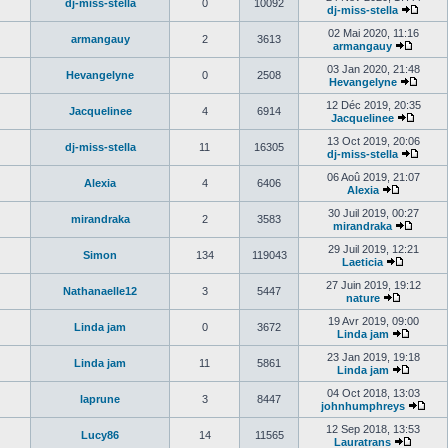
dj-miss-stella
0
10092
dj-miss-stella
02 Mai 2020, 11:16
armangauy
2
3613
armangauy
03 Jan 2020, 21:48
Hevangelyne
0
2508
Hevangelyne
12 Déc 2019, 20:35
Jacquelinee
4
6914
Jacquelinee
13 Oct 2019, 20:06
dj-miss-stella
11
16305
dj-miss-stella
06 Aoû 2019, 21:07
Alexia
4
6406
Alexia
30 Juil 2019, 00:27
mirandraka
2
3583
mirandraka
29 Juil 2019, 12:21
Simon
134
119043
Laeticia
27 Juin 2019, 19:12
Nathanaelle12
3
5447
nature
19 Avr 2019, 09:00
Linda jam
0
3672
Linda jam
23 Jan 2019, 19:18
Linda jam
11
5861
Linda jam
04 Oct 2018, 13:03
laprune
3
8447
johnhumphreys
12 Sep 2018, 13:53
Lucy86
14
11565
Lauratrans