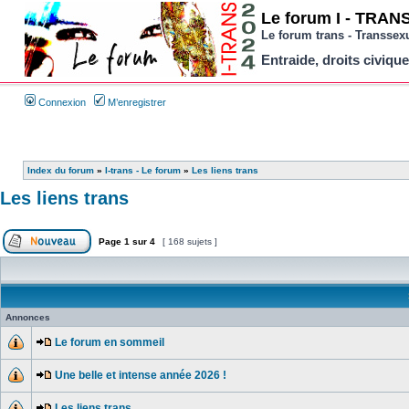
Le forum I - TRANS 
Le forum trans - Transsex
Entraide, droits civique
Connexion
M’enregistrer
Index du forum
»
I-trans - Le forum
»
Les liens trans
Les liens trans
Page
1
sur
4
[ 168 sujets ]
Annonces
Le forum en sommeil
Une belle et intense année 2026 !
Les liens trans