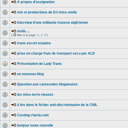
A propos d'assignation
mix et productions de DJ-miss-stella
Interview d'une militante transse algérienne
mails ...
[
Aller à la page:
1
,
2
,
3
]
trans escort exquise
prise en charge frais de transport secu par ALD
Présentation de Lady Trans
un nouveau blog
Question aux camarades blogueuses
les miss-terre-rieuses
à lire dans le fichier anti-discrimination de la CNIL
Casting charia.com
bonjour toute nouvelle