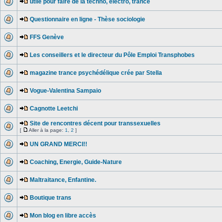
utile pour faire de la techno, electro, trance
Questionnaire en ligne - Thèse sociologie
FFS Genève
Les conseillers et le directeur du Pôle Emploi Transphobes
magazine trance psychédélique crée par Stella
Vogue-Valentina Sampaio
Cagnotte Leetchi
Site de rencontres décent pour transsexuelles
[
Aller à la page:
1
,
2
]
UN GRAND MERCI!!
Coaching, Energie, Guide-Nature
Maltraitance, Enfantine.
Boutique trans
Mon blog en libre accès