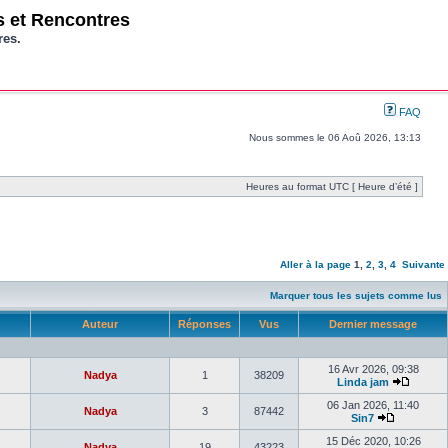
os et Rencontres
res.
FAQ
Nous sommes le 06 Aoû 2026, 13:13
Heures au format UTC [ Heure d’été ]
Aller à la page
1
,
2
,
3
,
4
Suivante
Marquer tous les sujets comme lus
Auteur
Réponses
Vus
Dernier message
16 Avr 2026, 09:38
Nadya
1
38209
Linda jam
06 Jan 2026, 11:40
Nadya
3
87442
Sin7
15 Déc 2020, 10:26
Nadya
19
43223