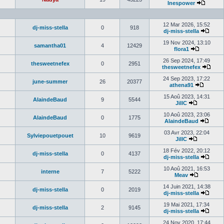
Inespower
12 Mar 2026, 15:52
dj-miss-stella
0
918
dj-miss-stella
19 Nov 2024, 13:10
samantha01
4
12429
flora1
26 Sep 2024, 17:49
thesweetnefex
0
2951
thesweetnefex
24 Sep 2023, 17:22
june-summer
26
20377
athena91
15 Aoû 2023, 14:31
AlaindeBaud
9
5544
JillC
10 Aoû 2023, 23:06
AlaindeBaud
0
1775
AlaindeBaud
03 Avr 2023, 22:04
Sylviepouetpouet
10
9619
JillC
18 Fév 2022, 20:12
dj-miss-stella
0
4137
dj-miss-stella
10 Aoû 2021, 16:53
interne
7
5222
Meav
14 Juin 2021, 14:38
dj-miss-stella
0
2019
dj-miss-stella
19 Mai 2021, 17:34
dj-miss-stella
2
9145
dj-miss-stella
24 Nov 2020, 17:44