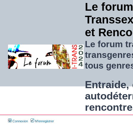
Le forum
Transsexu
et Renco
Le forum tr
transgenre
tous genre
Entraide, 
autodéter
rencontre
Connexion
M’enregistrer