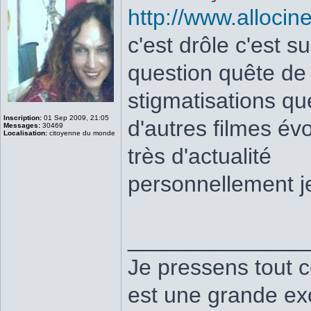
http://www.allocin
c'est drôle c'est s
question quête de i
stigmatisations q
Inscription:
01 Sep 2009, 21:05
d'autres filmes év
Messages:
30469
Localisation:
citoyenne du monde
très d'actualité
personnellement je
______________
Je pressens tout 
est une grande exc