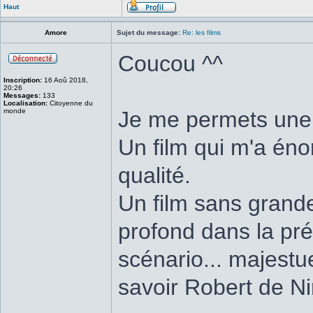
Haut
Amore
Sujet du message:
Re: les films
Coucou ^^
Inscription:
16 Aoû 2018,
20:26
Messages:
133
Localisation:
Citoyenne du
monde
Je me permets une p
Un film qui m'a én
qualité.
Un film sans grand
profond dans la pr
scénario... majestu
savoir Robert de Ni