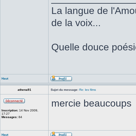
La langue de l'Amou
de la voix...
Quelle douce poésie
Haut
athena91
Sujet du message:
Re: les films
mercie beaucoups
Inscription:
14 Nov 2009,
17:27
Messages:
84
Haut