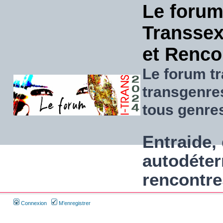
Le forum
Transsexu
et Renco
Le forum tr
transgenre
tous genre
Entraide, 
autodéter
rencontre
Connexion
M’enregistrer