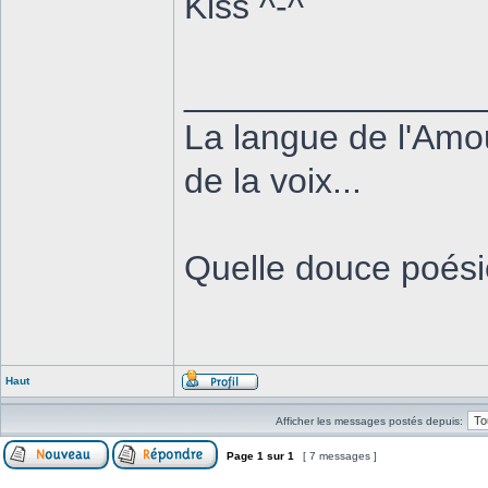
Kiss ^-^
_______________
La langue de l'Amou
de la voix...
Quelle douce poésie
Haut
Afficher les messages postés depuis:
Page
1
sur
1
[ 7 messages ]