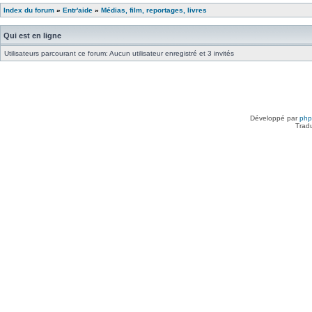
Index du forum
»
Entr'aide
»
Médias, film, reportages, livres
Qui est en ligne
Utilisateurs parcourant ce forum: Aucun utilisateur enregistré et 3 invités
Développé par
ph
Trad