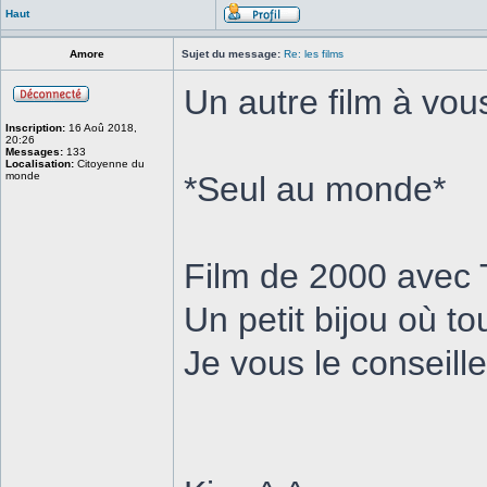
Haut
Amore
Sujet du message:
Re: les films
Un autre film à vou
Inscription:
16 Aoû 2018,
20:26
Messages:
133
Localisation:
Citoyenne du
monde
*Seul au monde*
Film de 2000 avec 
Un petit bijou où to
Je vous le conseille