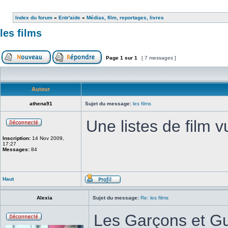
Index du forum
»
Entr'aide
»
Médias, film, reportages, livres
les films
Page
1
sur
1
[ 7 messages ]
Auteur
athena91
Sujet du message:
les films
Une listes de film v
Inscription:
14 Nov 2009,
17:27
Messages:
84
Haut
Alexia
Sujet du message:
Re: les films
Les Garçons et Gui