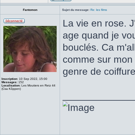
Fantomon
Sujet du message:
Re: les films
La vie en rose. 
age quand je vou
bouclés. Ca m'all
comme sur mon a
genre de coiffur
Inscription:
10 Sep 2022, 15:00
Messages:
152
Localisation:
Les Moutiers en Retz 44
(Csa Kôppen)
_____________