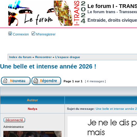
Le forum I - TRANS 
Le forum trans - Transsex
Entraide, droits civique
Connexion
M’enregistrer
Index du forum
»
Rencontrer
»
L'espace drague
Une belle et intense année 2026 !
Page
1
sur
1
[ 4 messages ]
Auteur
Nadya
Sujet du message:
Une belle et intense année 2
Administratrice